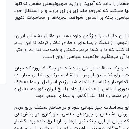
 هشدار را داده که آمریکا و رژیم صهیونیستی دشمن نه تنها
 هستند که نمی‌خواهند زیر بار زور بروند و بر استقلال خود
 سیاسی، بلکه بر اساس شواهد، تجربه‌ها و محاسبات دقیق
 این حقیقت را واژگون جلوه دهد. در مقابل دشمنان ایران،
انبوهی از نخبگان رسانه‌ای و فکری تلاش کردند تا این پیام
و القا کنند که ما با شما مردم دشمنی و خصومت نداریم و حتی
با آن میجنگیم حاکمیت سیاسی ایران است.
آنچه سال‌ها با فریب و نیرنگ، موذیانه رشته بودند، با یک حماقت تاریخی پنبه شد. در جنگ ۱۲ روزه‌ که میان
 برای نخستین‌بار پس از انقلاب، درگیری نظامی میان دو
ام‌عیار و کلاسیک انجام شد. رژیم اسرائیل، رسماً به خاک
وری اسلامی را هدف قرار داد. پاسخ ایران، کوبنده، دقیق و
بکاری دشمن و آغاز یک آگاهی و بیداری جمعی بود.
 پساانقلاب چیز پنهانی نبود و در مقاطع مختلف برای مردم
، برخی اشخاص و چهره‌های نظامی، خرابکاری در بخش‌های
ه پیش از این جنگ نیز بارها و بارها رخ داده بود. کشتار
ان زنان و کودکان هستند، ماهیت واقعی این رژیم را برای همه