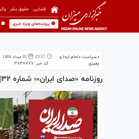
قضایی
حقوق بشر
وکی
🟡 پرونده‌های ویژه خبری
🟡 
سیاست
امام (ره) و
23:57
01 مرداد 1404
رهبری
کد خبر:
۴۸۴۷۷۷۷
روزنامه «صدای ایران»؛ شماره ۳۲| نقاب دشمن، غرق در خون شهدا