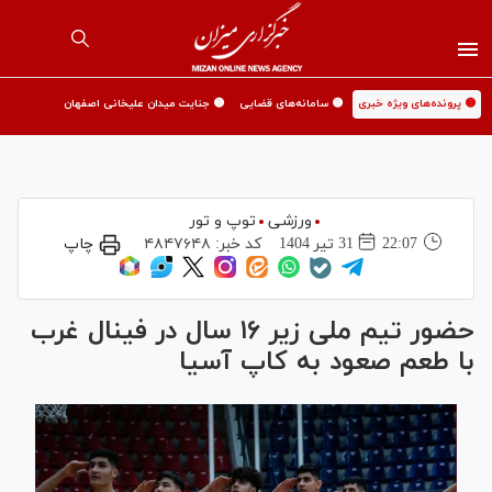
🟡 پرونده‌های ویژه خبری
🟡 سامانه‌های قضایی
🟡 جنایت میدان علیخانی اصفهان
ورزشی
توپ و تور
22:07
31 تير 1404
کد خبر:
۴۸۴۷۶۴۸
چاپ
حضور تیم ملی زیر ۱۶ سال در فینال غرب
با طعم صعود به کاپ آسیا