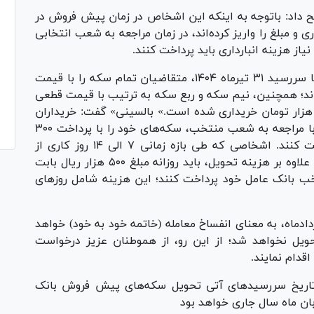
ح داد: باتوجه به اینکه این اشخاص در زمان پیش فروش در
وع خریداری و مبلغ را واریز کرده‌اند، در زمان مراجعه به شعب انتخابی
ز هزینه انبارداری باید پرداخت کنند.
وی افزود: مطابق با آگهی پیش فروش سکه طلا با سررسید ۳۱ تیرماه ۱۴۰۴، متقاضیان تمام سکه را با قیمت
ن خریداری کرده‌اند؛ همچنین، نیم سکه و ربع سکه به ترتیب با قیمت قطعی
۳ میلیون و ۴۵۰ هزار تومان و ۱۷ میلیون و ۸۰۰ هزار تومان خریداری شده است.» بالسینی» گفت: خریداران
از روز ۳۱ تیرماه به مدت ۷ روز کاری فرصت دارند با مراجعه به شعب منتخب، سکه‌های خود را با پرداخت ۳۰۰
هزار ریال به ازای هر سکه (هزینه تحویل) دریافت کنند. اشخاصی که طی بازه زمانی ۷ الی ۱۴ روز کاری از
سررسید تحویل برای دریافت سکه اقدام می‌کنند، علاوه بر هزینه تحویل، باید روزانه مبلغ ۵۰۰ هزار ریال بابت
ب بانک عامل خود پرداخت کنند؛ این هزینه شامل روز‌های
طرنشان کرد: عدم مراجعه متقاضیان تا ۱۹ مردادماه، به معنای انفساخ معامله (خاتمه خود به خود) خواهد
ویل نخواهد شد؛ از این رو، از هموطنان عزیز درخواست
قدام نمایند.
: تاریخ سررسید‌های آتی تحویل سکه‌های پیش فروش بانک