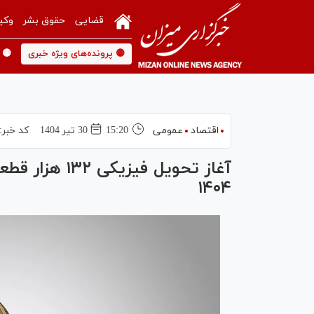
قضایی
حقوق بشر
وکی
🟡 پرونده‌های ویژه خبری
🟡 
اقتصاد
عمومی
15:20
30 تير 1404
کد خبر:
۱۴۰۴