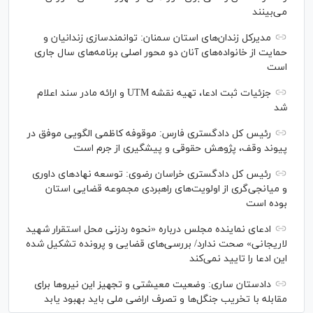
می‌بینند
مدیرکل زندان‌های استان سمنان: توانمندسازی زندانیان و
حمایت از خانواده‌های آنان دو محور اصلی برنامه‌های سال جاری
است
جزئیات ثبت ادعا، تهیه نقشه UTM و ارائه مادر سند اعلام
شد
رئیس کل دادگستری فارس: موقوفه کاظمی الگویی موفق در
پیوند وقف، پژوهش حقوقی و پیشگیری از جرم است
رئیس کل دادگستری خراسان رضوی: توسعه نهاد‌های داوری
و میانجی‌گری از اولویت‌های راهبردی مجموعه قضایی استان
بوده است
ادعای نماینده مجلس درباره «نحوه ردزنی محل استقرار شهید
لاریجانی» صحت ندارد/ بررسی‌های قضایی و پرونده تشکیل شده
این ادعا را تایید نمی‌کند
دادستان ساری: وضعیت معیشتی و تجهیز این نیرو‌ها برای
مقابله با تخریب جنگل‌ها و تصرف اراضی ملی باید بهبود یابد