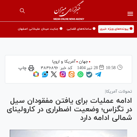
🟡 پرونده‌های ویژه خبری
🟡 سامانه‌های قضایی
🟡 جنایت میدان علیخانی اصفهان
جهان
آمریکا و اروپا
10:58
28 تير 1404
کد خبر:
۴۸۴۶۸۹۶
چاپ
تحولات آمریکا|
ادامه عملیات برای یافتن مفقودان سیل
در تگزاس؛ وضعیت اضطراری در کارولینای
شمالی ادامه دارد