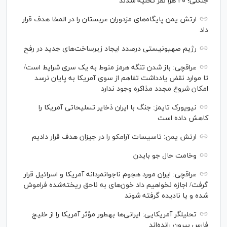
جنگلی؛ ۲۰ هزا نفر تخلیه شدند
ارتش یمن پایگاه‌های مزدوران عربستان را در المخا هدف قرار
داد
رژیم صهیونیستی درصدد ایجاد زیرساخت‌های جدید در رفح
عراقچی: باز شدن تنگه هرمز منوط به یک سری شرایط است/
تا موارد نقض یادداشت تفاهم از سوی آمریکا به پایان نرسد
امکان شروع مجدد مذاکره وجود ندارد
نیویورک تایمز: جنگ با ایران ذخایر تسلیحاتی آمریکا را
کاهش داده است
ارتش یمن: تاسیسات آرامکو را در جیزان هدف قرار دادیم
وخامت حال جو بایدن
عراقچی: ایران مورد هجوم ناجوانمردانه آمریکا و اسرائیل قرار
گرفت/ اجازه نخواهیم داد خون‌های به ناحق ریخته‌شده فراموش
شده و یا نادیده گرفته شوند
تحلیلگر آمریکایی: ایرانی‌ها به‎طور مؤثر آمریکا را از خلیج
فارس بیرون رانده‌اند