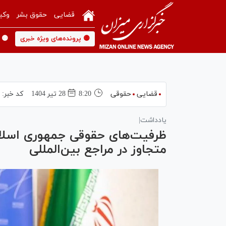
قضایی
حقوق بشر
وکی
🟡 پرونده‌های ویژه خبری
🟡 
قضایی
حقوقی
8:20
28 تير 1404
کد خبر:
۸
یادداشت|
ظرفیت‌های حقوقی جمهوری اسلامی
متجاوز در مراجع بین‌المللی