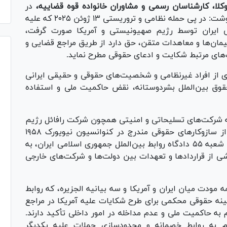
لا، کارشناسان رسمی و مشاوران خانواده قوه قضاییه،
در
قرار داد نوشت: در پی حمله نظامی و تروریستی ۱۳ ژوئن ۲۰۲۵ که علیه
ی ایران توسط رژیم صهیونیستی و آمریکا صورت گرفت،
پیمان‌ها و معاهدات متقن، حق دارد از طریق مراجع قضایی و
‌های مرتبط شکایت و ادعای حقوقی مطرح نماید.
ی از افراد غیرنظامی و شخصیت‌های حقوقی و حقیقی ایرانی
قوق بین‌الملل بشردوستانه، نقض حاکمیت ملی و استفاده
لیه شرکت‌های تسلیحاتی و امنیتی همچون شرکت رافائل رژیم
صهیونیستی و شرکت بلک واتر آمریکا، استفاده از سازوکار‌های حقوقی مندرج در کنوانسیون نیویورک ۱۹۵۸
است که به اجرای آرای داوری بین‌المللی می‌پردازد. شعبه ۵۵ دادگاه روابط بین‌الملل جمهوری اسلامی ایران، به
ی از قرارداد‌ها و تعهدات بین دولت‌ها و شرکت‌های خارجی
ه مودت میان ایران و آمریکا و سه بیانیه الجزیره، که روابط
مینه حقوقی محکمی برای طرح شکایات علیه آمریکا در مراجع
ام به حاکمیت ملی و عدم مداخله در امور داخلی تأکید دارند.
یم به روابط خصمانه و محدودسازی حملات علیه یکدیگر