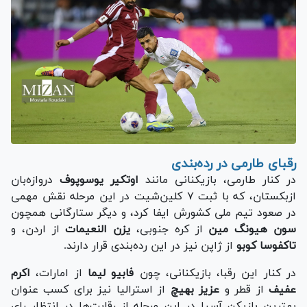
رقبای طارمی در رده‌بندی
در کنار طارمی، بازیکنانی مانند
اوتکیر یوسوپوف
دروازه‌بان
ازبکستان، که با ثبت ۷ کلین‌شیت در این مرحله نقش مهمی
در صعود تیم ملی کشورش ایفا کرد، و دیگر ستارگانی همچون
سون هیونگ مین
از کره جنوبی،
یزن النعیمات
از اردن، و
تاکفوسا کوبو
از ژاپن نیز در این رده‌بندی قرار دارند.
در کنار این رقبا، بازیکنانی، چون
فابیو لیما
از امارات،
اکرم
عفیف
از قطر و
عزیز بهیچ
از استرالیا نیز برای کسب عنوان
بهترین بازیکن آسیا در این مرحله از رقابت‌ها در انتظار رای