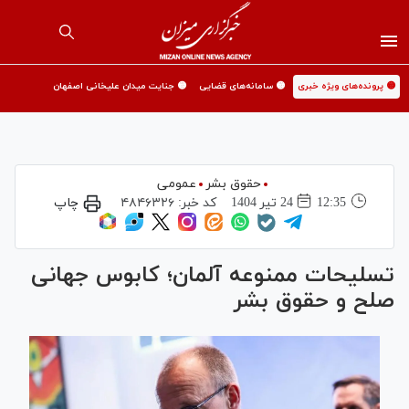
🟡 پرونده‌های ویژه خبری
🟡 سامانه‌های قضایی
🟡 جنایت میدان علیخانی اصفهان
حقوق بشر
عمومی
12:35
24 تير 1404
کد خبر:
۴۸۴۶۳۲۶
چاپ
تسلیحات ممنوعه آلمان؛ کابوس جهانی
صلح و حقوق بشر