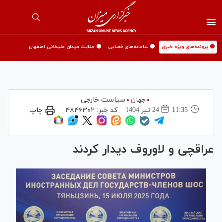
🟡 پرونده‌های ویژه خبری
🟡 سامانه‌های قضایی
🟡 جنایت میدان علیخانی اصفهان
جهان
سیاست خارجی
11:35
24 تير 1404
کد خبر:
۴۸۴۶۳۰۲
چاپ
عراقچی و لاوروف دیدار کردند