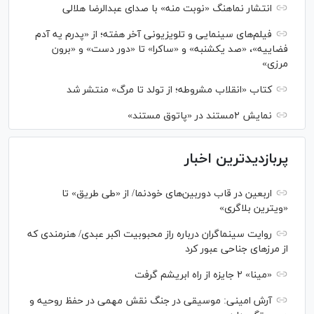
انتشار نماهنگ «نوبت منه» با صدای عبدالرضا هلالی
فیلم‌های سینمایی و تلویزیونی آخر هفته؛ از «پدرم یه آدم
فضاییه»، «صد یکشنبه» و «ساکرا» تا «دور دست» و «برون
مرزی»
کتاب «انقلاب مشروطه؛ از تولد تا مرگ» منتشر شد
نمایش ۲مستند در «پاتوق مستند»
پربازدیدترین اخبار
اربعین در قاب دوربین‌های خودنما/ از «طی طریق» تا
«ویترین بلاگری»
روایت سینماگران درباره راز محبوبیت اکبر عبدی/ هنرمندی که
از مرزهای جناحی عبور کرد
«مینا» ۲ جایزه از راه ابریشم گرفت
آرش امینی: موسیقی در جنگ نقش مهمی در حفظ روحیه و