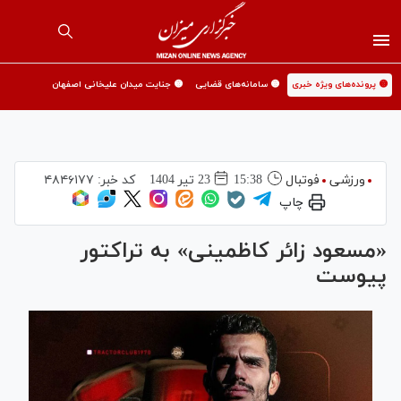
🟡 پرونده‌های ویژه خبری
🟡 سامانه‌های قضایی
🟡 جنایت میدان علیخانی اصفهان
ورزشی
فوتبال
15:38
23 تير 1404
کد خبر:
۴۸۴۶۱۷۷
چاپ
«مسعود زائر کاظمینی» به تراکتور
پیوست