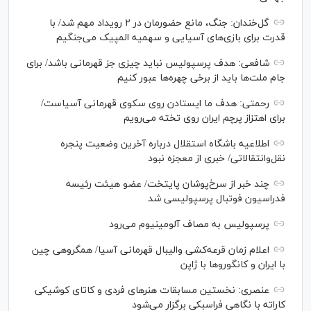
گل‌خندان: جنگ، مانع حضورمان در ۲ رویداد مهم شد/ با
قدرت برای بازی‌های آسیایی و سهمیه المپیک می‌جنگیم
شافعی: هدف پرسپولیس نباید چیزی جز قهرمانی باشد/ برای
جام ملت‌ها باید از برخی چهره‌ها عبور کنیم
رحمتی: هدف ما ایستادن روی سکوی قهرمانی آسیاست/
برای اهتزاز پرچم ایران روی تخته می‌رویم
اطلاعیه باشگاه استقلال درباره آخرین وضعیت پنجره
نقل‌وانتقالاتی/ خبری از معجزه نبود
چند خبر از سرخ‌پوشان پایتخت/ عضو هیئت رئیسه
فدراسیون فوتبال پرسپولیسی شد
پرسپولیس به مصاف آلومینیوم می‌رود
اعلام زمان قرعه‌کشی والیبال قهرمانی آسیا/ همگروهی چین
با ایران و کانگورو‌ها با ژاپن
عنصری: نخستین مسابقات هنر‌های فردی و کاتای کوشیکی
کاراته با نگاهی فراسبکی برگزار می‌شود