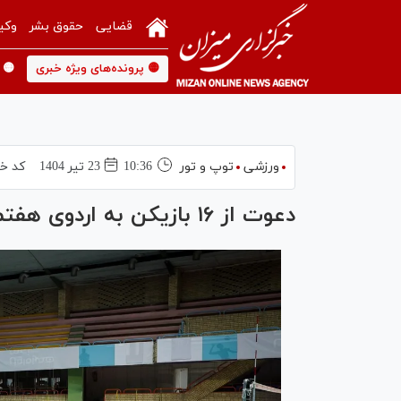
قضایی
حقوق بشر
وکی
🟡 پرونده‌های ویژه خبری
🟡 
ورزشی
توپ و تور
10:36
23 تير 1404
کد خب
دعوت از ۱۶ بازیکن به اردوی هفتم تیم ملی والیبال جوانان