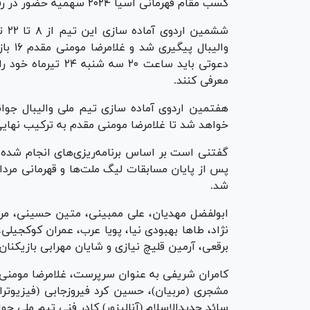
کسب مقام قهرمانی آسیا ۲۰۲۴ سهمیه حضور در رقابت‌های قهرمانی جهان را از آن خود کردند.
ششم
والیب
دعوتی باید ساعت ۲۰
معرفی کنند.
خواهد شد تا غلامرضا مومنی مقدم به ترکیب نهایی
گفتنی است بر اساس برنامه‌ریزی‌های انجام شده،
شد.
ابولفضل مهدیان، علی ممبینی، متین حسینی، مرتض
نژاد، طا‌ها بهبودی نیا، پویا عرب، عمران کوکجیلی
برقعی، آرمین قلیچ نیازی و شایان مهرابی بازیکنا
کامران شریفی به عنوان سرپرست، غلامرضا مومنی
مشجری (مربیان)، حسین کرد فیروزجابی (فیزیوترا
سائد جدیدالاسلام (آنالیزور) کادر فنی تیم ملی جوا