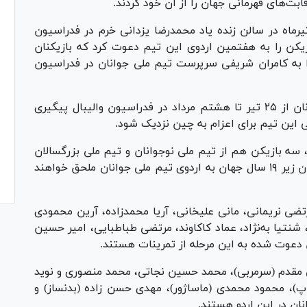
ین اردوی آماده سازی این تیم از ۸ تا ۲۲ تیرماه در سالن زنده یاد محمدرضا یزدانی خرم در فدراسیون
ال پیگیری شد و غلامرضا مومنی مقدم ۱۶ بازیکن را به هفتمین اردوی این تیم دعوت کرد که بازیکنان
 سه شنبه ۲۴ تیرماه خود را به کامران شریفی سرپرست تیم ملی جوانان در فدراسیون
هفتمین اردوی آماده سازی تیم ملی والیبال جوانان از ۲۵ تیر تا هشتم مرداد در فدراسیون والیبال پیگیری
 این تیم برای اعزام به چین نزدیک شود.
 سه بازیکن هم از تیم ملی نوجوانان و تیم ملی بزرگسالان
پس از پایان مسابقات لیگ ملت‌ها و قهرمانی مردان زیر ۱۹ سال جهان به اردوی تیم ملی جوانان ملحق خواهند
ی نریمانی، مانی علیخانی، آریا محمدزاده، آرین محمودی
، شنتیا به‌نژاد، عماد کاکاوند، مرتضی طباطبایی، امیر حسین
ن دعوت شده به این مرحله از تمرینات هستند.
 مقدم (سرمربی)، محمد حسین نجاتی، محمد منصوری و نوید
پ)، محمود محمدی (ماساژور)، مهدی حسن زاده (بدنساز) و
نان در این اردو هستند.