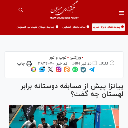
🟡 پرونده‌های ویژه خبری
🟡 سامانه‌های قضایی
🟡 جنایت میدان علیخانی اصفهان
ورزشی
توپ و تور
10:33
23 تير 1404
کد خبر:
۴۸۴۶۰۷۰
چاپ
پیاتزا پیش از مسابقه دوستانه برابر
لهستان چه گفت؟