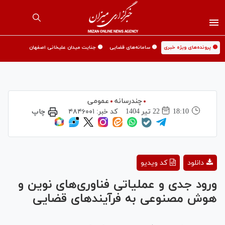
🟡 پرونده‌های ویژه خبری
🟡 سامانه‌های قضایی
🟡 جنایت میدان علیخانی اصفهان
چندرسانه
عمومی
18:10
22 تير 1404
کد خبر:
۴۸۴۶۰۰۱
چاپ
Play
دانلود
کد ویدیو
Video
ورود جدی و عملیاتی فناوری‌های نوین و
هوش مصنوعی به فرآیندهای قضایی