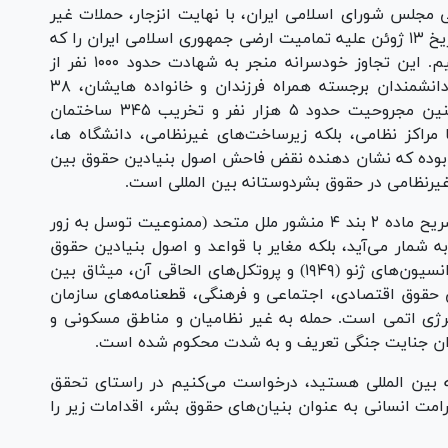
 مجلس شورای اسلامی ایران، با نهایت انزجار، حملات غیر
قانونی و تروریستی رژیم نسل کش اسرائیل در تاریخ ۱۳ ژوئن علیه تمامیت ارضی جمهوری اسلامی ایران را که
طی ۱۲ روز صورت گرفت؛ به شدت محکوم می‌کنیم. این تجاوز خودسرانه منجر به شهادت حدود ۱۰۰۰ نفر از
هموطنان بی گناه کشورمان، از جمله ۱۴ نفر از دانشمندان برجسته همراه فرزندان و خانواده هایشان، ۳۸
کودک، ۱۰۲ زن از جمله تعدادی زن باردار و همچنین مجروحیت حدود ۵ هزار نفر و تخریب ۳۴۵ ساختمان
اکز نظامی، بلکه زیرساخت‌های غیرنظامی، دانشگاه ها،
ا بوده که نشان دهنده نقض فاحش اصول بنیادین حقوق بین
غیرنظامی در حقوق بشردوستانه بین المللی است.
۲. بی تردید این اقدام جنایتکارانه نه تنها نقض صریح ماده ۲ بند ۴ منشور ملل متحد (ممنوعیت توسل به زور
شمار می‌آید، بلکه مغایر با قواعد و اصول بنیادین حقوق
بین الملل بشر دوستانه و حقوق بشر از جمله کنوانسیون‌های ژنو (۱۹۴۹) و پروتکل‌های الحاقی آن، میثاق بین
 حقوق اقتصادی، اجتماعی و فرهنگی، قطعنامه‌های سازمان
نس بین المللی انرژی اتمی است. حمله به غیر نظامیان و مناطق مسکونی و
وان جنایت جنگی تعریف و به شدت محکوم شده است.
رصه بین المللی هستید، درخواست می‌کنیم در راستای تحقق
ت انسانی به عنوان بنیان‌های حقوق بشر، اقدامات زیر را