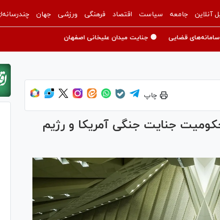
ل آنلاین
جامعه
سیاست
اقتصاد
فرهنگی
ورزشی
جهان
چندرسانه‌ا
سامانه‌های قضایی
🟡 جنایت میدان علیخانی اصفهان
چاپ
س از IPU برای محکومیت جنایت جنگی آمریکا و رژیم