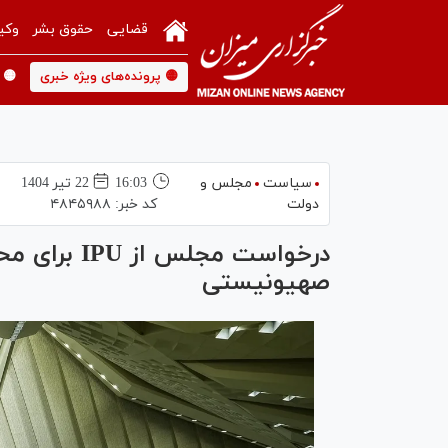
قضایی
حقوق بشر
وکی
🟡 پرونده‌های ویژه خبری
🟡 
سیاست
مجلس و
16:03
22 تير 1404
دولت
کد خبر:
۴۸۴۵۹۸۸
درخواست مجل
صهیونیستی