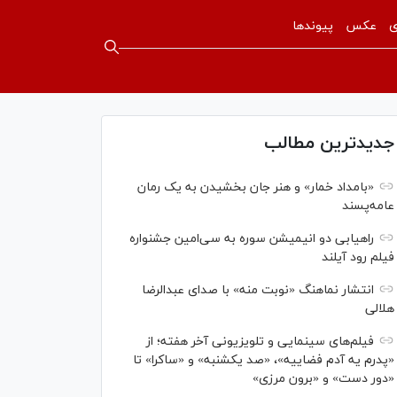
ی
عکس
پیوندها
جدیدترین مطالب
«بامداد خمار» و هنر جان بخشیدن به یک رمان
عامه‌پسند
راهیابی دو انیمیشن سوره به سی‌امین جشنواره
فیلم رود آیلند
انتشار نماهنگ «نوبت منه» با صدای عبدالرضا
هلالی
فیلم‌های سینمایی و تلویزیونی آخر هفته؛ از
«پدرم یه آدم فضاییه»، «صد یکشنبه» و «ساکرا» تا
«دور دست» و «برون مرزی»