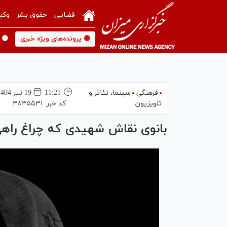
قضایی
حقوق بشر
وکی
🟡 پرونده‌های ویژه خبری
🟡 
فرهنگی
سینما،‌ تئاتر و
11:21
19 تير 1404
تلویزیون
کد خبر:
۴۸۴۵۵۳۱
بانوی نقاش شهیدی که چراغ راه