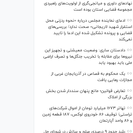
نهاد‌های داوری و میانجی‌گری از اولویت‌های راهبردی
مجموعه قضایی استان بوده است
ادعای نماینده مجلس درباره «نحوه ردزنی محل
استقرار شهید لاریجانی» صحت ندارد/ بررسی‌های
قضایی و پرونده تشکیل شده این ادعا را تایید
نمی‌کند
دادستان ساری: وضعیت معیشتی و تجهیز این
نیرو‌ها برای مقابله با تخریب جنگل‌ها و تصرف اراضی
ملی باید بهبود یابد
یک محکوم به قصاص در آذربایجان‌ غربی از
مجازات رهایی یافت
تعارض قوانین؛ مانع پنهان سنددار شدن بخش
بزرگی از املاک
تهاتر ۱۶۷۳ میلیارد تومان از اموال شرکت‌های
تراستی/ توقیف ۸۶ خودروی لوکس، ۱۸۷ قطعه زمین
و ۸۶ واحد آپارتمان
رشد حدود ۹ درصدی صلح و سازش در شورای حل