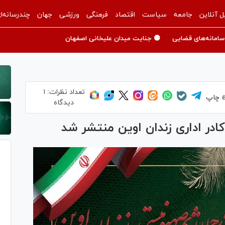
ل آنلاین
جامعه
سیاست
اقتصاد
فرهنگی
ورزشی
جهان
چندرسانه‌ا
سامانه‌های قضایی
🟡 جنایت میدان علیخانی اصفهان
تعداد نظرات:
۱
چاپ
دیدگاه
ادر اداری زندان اوین منتشر شد