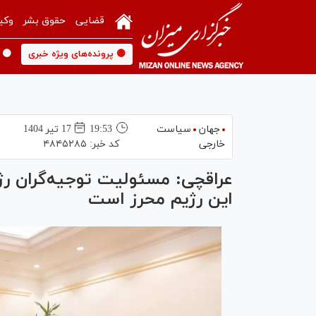
قضایی
حقوق بشر
وکی
🟡 پرونده‌های ویژه خبری
🟡 
جهان
سیاست
19:53
17 تير 1404
خارجی
کد خبر:
۴۸۴۵۲۸۵
عراقچی: مسئولیت توجیه‌گران رژ
این رژیم محرز است