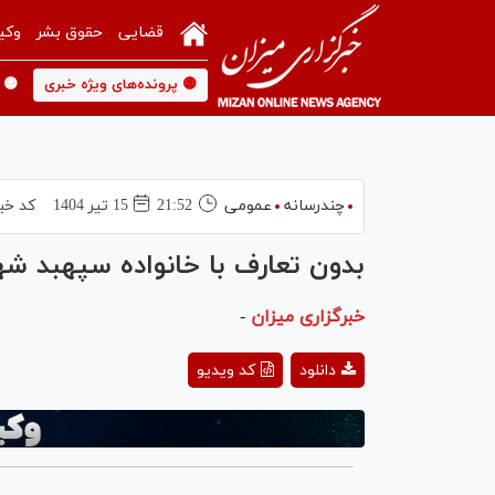
قضایی
حقوق بشر
وکی
🟡 پرونده‌های ویژه خبری
🟡 
چندرسانه
عمومی
21:52
15 تير 1404
کد خب
بدون تعارف با خانواده سپهبد ش
خبرگزاری میزان
-
ay
دانلود
کد ویدیو
deo