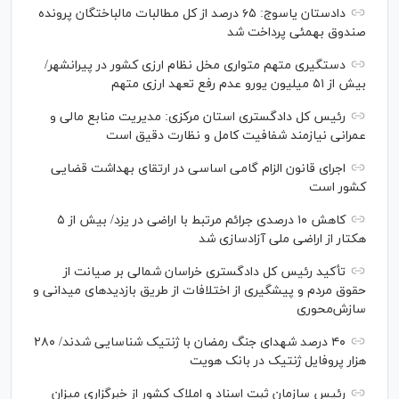
دادستان یاسوج: ۶۵ درصد از کل مطالبات مالباختگان پرونده
صندوق بهمئی پرداخت شد
دستگیری متهم متواری مخل نظام ارزی کشور در پیرانشهر/
بیش از ۵۱ میلیون یورو عدم رفع تعهد ارزی متهم
رئیس کل دادگستری استان مرکزی: مدیریت منابع مالی و
عمرانی نیازمند شفافیت کامل و نظارت دقیق است
اجرای قانون الزام گامی اساسی در ارتقای بهداشت قضایی
کشور است
کاهش ۱۰ درصدی جرائم مرتبط با اراضی در یزد/ بیش از ۵
هکتار از اراضی ملی آزادسازی شد
تأکید رئیس کل دادگستری خراسان شمالی بر صیانت از
حقوق مردم و پیشگیری از اختلافات از طریق بازدید‌های میدانی و
سازش‌محوری
۴۰ درصد شهدای جنگ رمضان با ژنتیک شناسایی شدند/ ۲۸۰
هزار پروفایل ژنتیک در بانک هویت
رئیس سازمان ثبت اسناد و املاک کشور از خبرگزاری میزان