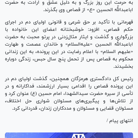
به حرمت این روز بزرگ و به دلیل عشق و ارادت به حضرت
اباعبداللّه الحسین «ع» از قصاص وی بگذرند.
قهرمانی با تأکید بر حق شرعی و قانونی اولیای دم در اجرای
حکم قصاص، افزود: خوشبختانه اعضای این خانواده با
بزرگواری و گذشت و ایثار مثال‌زدنی در پرتو محبت به حضرت
اباعبداللّه الحسین «علیه‌السلام» و خاندان عصمت و طهارت
«علیهم السلام» با اعلام رضایت در این پرونده، به این زندانی
محکوم به قصاص پس از تحمل پنج سال حبس، زندگی دوباره
بخشیدند.
رئیس کل دادگستری هرمزگان همچنین، گذشت اولیای دم در
این پرونده قصاص را اقدامی بسیار ارزشمند، فداکارانه و در
تأسی از سیره حضرت سیدالشهدا، امام حسین (ع) عنوان کرد و
از تلاش‌ها و پیگیری‌های مسئولان شواری حل اختلاف،
مسئولان قضایی و مسئولان و مددکاران زندان، قدردانی کرد.
انتهای پیام /