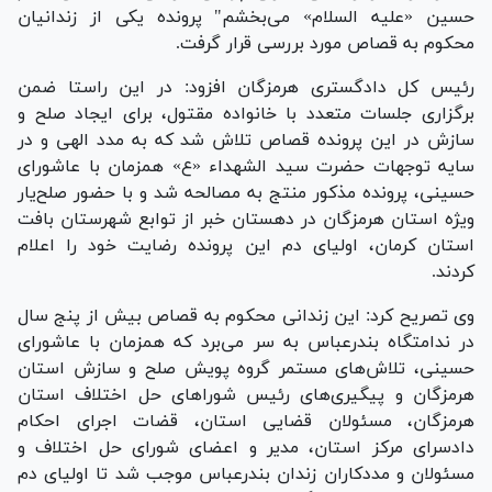
حسین «علیه السلام» می‌بخشم" پرونده یکی از زندانیان
محکوم به قصاص مورد بررسی قرار گرفت.
رئیس کل دادگستری هرمزگان افزود: در این راستا ضمن
برگزاری جلسات متعدد با خانواده مقتول، برای ایجاد صلح و
سازش در این پرونده قصاص تلاش شد که به مدد الهی و در
سایه توجهات حضرت سید الشهداء «ع» همزمان با عاشورای
حسینی، پرونده مذکور منتج به مصالحه شد و با حضور صلح‌یار
ویژه استان هرمزگان در دهستان خبر از توابع شهرستان بافت
استان کرمان، اولیای دم این پرونده رضایت خود را اعلام
کردند.
وی تصریح کرد: این زندانی محکوم به قصاص بیش از پنج سال
در ندامتگاه بندرعباس به سر می‌برد که همزمان با عاشورای
حسینی، تلاش‌های مستمر گروه پویش صلح و سازش استان
هرمزگان و پیگیری‌های رئیس شورا‌های حل اختلاف استان
هرمزگان، مسئولان قضایی استان، قضات اجرای احکام
دادسرای مرکز استان، مدیر و اعضای شورای حل اختلاف و
مسئولان و مددکاران زندان بندرعباس موجب شد تا اولیای دم