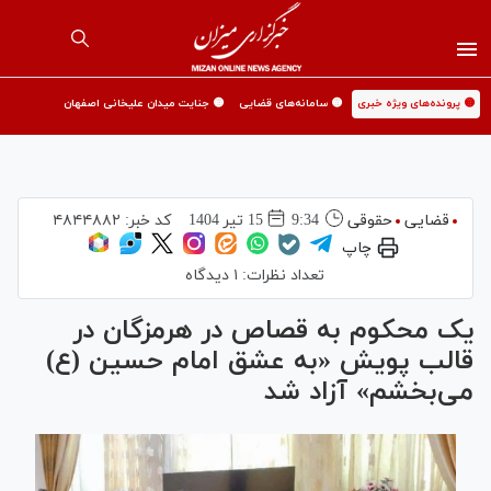
🟡 پرونده‌های ویژه خبری
🟡 سامانه‌های قضایی
🟡 جنایت میدان علیخانی اصفهان
قضایی
حقوقی
9:34
15 تير 1404
کد خبر:
۴۸۴۴۸۸۲
چاپ
تعداد نظرات:
۱ دیدگاه
یک محکوم به قصاص در هرمزگان در
قالب پویش «به عشق امام حسین (ع)
می‌بخشم» آزاد شد