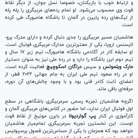
و ارتباط خوب با بازیکنان، خصوصاً نسل جوان، از دیگر نقاط
قوت وی محسوب می‌شود. او تمام رده‌های مربیگری را پله پله
از لیگ‌های رده پایین در آلمان تا باشگاه هامبورگ طی کرده
است.
هاشمیان مسیر مربیگری را جدی دنبال کرده و دارای مدرک پرو-
لایسنس اروپا، یکی از معتبرترین مدارک مربیگری فوتبال است.
او سابقه کار در آکادمی باشگاه هامبورگ، تیم زیر ۱۷ سال و
تیم دوم این باشگاه را دارد و در رده ملی نیز به عنوان دستیار
مارک ویلموتس
و سپس
دراگان اسکوچیچ
فعالیت کرده است.
او در راه صعود تیم ملی ایران به جام جهانی ۲۰۲۲ قطر، از
اعضای ثابت کادر فنی بود و با وجود چالش‌های آن دوره،
حرفه‌ای باقی ماند.
اگرچه هاشمیان تجربه رسمی سرمربیگری باشگاهی در سطح
اول فوتبال ایران ندارد، اما حضور در کلاس‌های مربیگری آلمان و
کارآموزی در کنار
پپ گواردیولا
در بایرن مونیخ از نقاط قوت
اوست. این نخستین تجربه سرمربیگری تمام‌عیار هاشمیان
خواهد بود که همزمان با یکی از حساس‌ترین فصول پرسپولیس