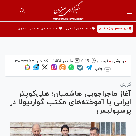
🟡 پرونده‌های ویژه خبری
🟡 سامانه‌های قضایی
🟡 جنایت میدان علیخانی اصفهان
ورزشی
فوتبال
0:15
14 تير 1404
کد خبر:
۴۸۴۴۷۵۴
چاپ
گزارش|
آغاز ماجراجویی هاشمیان؛ هلی‌کوپتر
ایرانی با آموخته‌های مکتب گواردیولا در
پرسپولیس