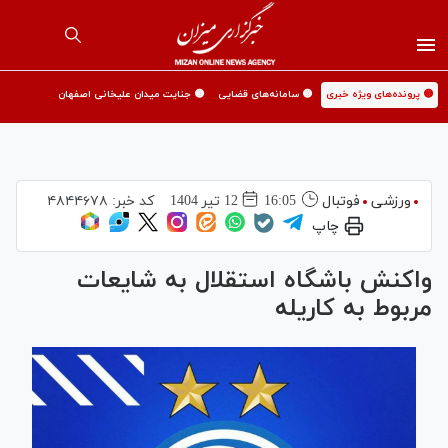
🟡 پرونده‌های ویژه خبری
🟡 سامانه‌های قضایی
🟡 جنایت میدان علیخانی اصفهان
ورزشی
فوتبال
16:05
12 تير 1404
کد خبر:
۴۸۴۴۶۷۸
چاپ
واکنش باشگاه استقلال به شایعات
مربوط به کاریله