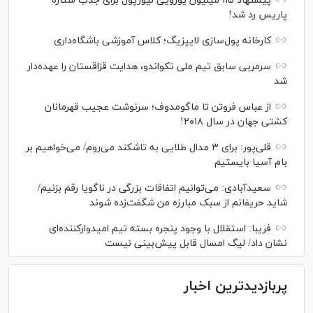
پیشنهاد ۱۱۵ میلیون یورویی لیورپول برای جذب ستاره
پاریس رد شد!
کارخانه پول‌سازی لایپزیگ؛ کلاس آموزشی باشگاه‌داری
سرمربی سابق تیم ملی تکواندو، هدایت قزاقستان را عهده‌دار
شد
از عباس فروتن تا ماگومدوف؛ سرنوشت عجیب قهرمانان
کشتی جهان در سال ۲۰۱۸!
قلی‌پور: برای ۳ مدال طلایی به تاشکند می‌روم/ می‌خواهیم بر
بام آسیا بایستیم
سعیدآبادی: می‌توانیم اتفاقات بزرگی در ناگویا رقم بزنیم/
شاید حریفانم از سبک مبارزه من شگفت‌زده شوند
فریبا: استقلال با وجود پنجره بسته تیم امیدوارکننده‌ای
نشان داد/ لیگ امسال قابل پیش‌بینی نیست
پربازدیدترین اخبار