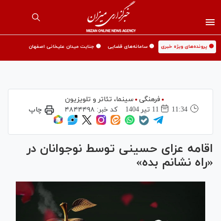
🟡 پرونده‌های ویژه خبری
🟡 سامانه‌های قضایی
🟡 جنایت میدان علیخانی اصفهان
فرهنگی
سینما،‌ تئاتر و تلویزیون
11:34
11 تير 1404
کد خبر:
۴۸۴۴۴۹۸
چاپ
اقامه عزای حسینی توسط نوجوانان در
«راه نشانم بده»