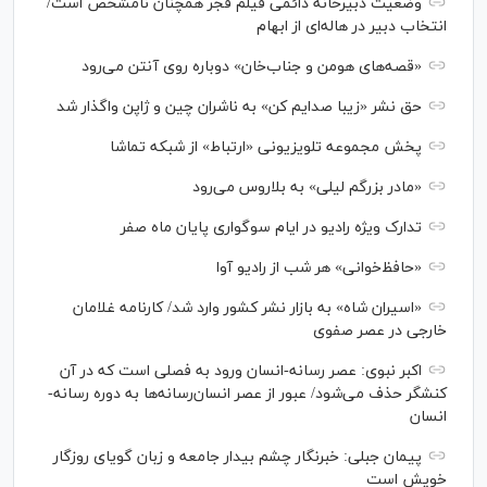
وضعیت دبیرخانه دائمی فیلم فجر همچنان نامشخص است/
انتخاب دبیر در هاله‌ای از ابهام
«قصه‌های هومن و جناب‌خان» دوباره روی آنتن می‌رود
حق نشر «زیبا صدایم کن» به ناشران چین و ژاپن واگذار شد
پخش مجموعه تلویزیونی «ارتباط» از شبکه تماشا
«مادر بزرگم لیلی» به بلاروس می‌رود
تدارک ویژه رادیو در ایام سوگواری پایان ماه صفر
«حافظ‌خوانی» هر شب از رادیو آوا
«اسیران شاه» به بازار نشر کشور وارد شد/ کارنامه غلامان
خارجی در عصر صفوی
اکبر نبوی: عصر رسانه-انسان ورود به فصلی است که در آن
کنشگر حذف می‌شود/ عبور از عصر انسان‌رسانه‌ها به دوره رسانه-
انسان
پیمان جبلی: خبرنگار چشم بیدار جامعه و زبان گویای روزگار
خویش است