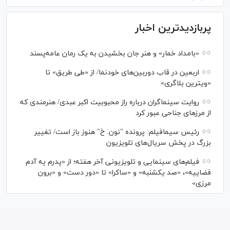
پربازدیدترین اخبار
«بامداد خمار» و هنر جان بخشیدن به یک رمان عامه‌پسند
اربعین در قاب دوربین‌های خودنما/ از «طی طریق» تا
«ویترین بلاگری»
روایت سینماگران درباره راز محبوبیت اکبر عبدی/ هنرمندی که
از مرزهای جناحی عبور کرد
رئیس سیمافیلم: پرونده "نون. خ" هنوز باز است/ تغییر
بزرگ در پخش سریال‌های تلویزیون
فیلم‌های سینمایی و تلویزیونی آخر هفته؛ از «پدرم یه آدم
فضاییه»، «صد یکشنبه» و «ساکرا» تا «دور دست» و «برون
مرزی»