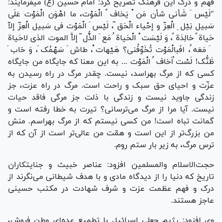
فهم و درک این فرهنگ تصریح کرد: امام حسین (ع) میفرمایند:
"لَیْس َ شَأنی شأن مَن ْ یَخاف ٌ الْمَوْت، ما اهْوَن الْمَوْت عَلَی
سَبیل نِیْل ِ الْعِزّ و إحْیاء الْحَق ّ، لَیْس َ الْمَوْت فی سَبیل الْعِزّ إلاّ
حَیاة ً خالِدَة ً، وَ لَیْسَت ْ الْحَیاة ُ مَع َ الذُّل ّ إلاَّ الموت الذی لاحَیاة
َ مَعَه ُ، افَبالْمَوْت تُخَوِّفُنی؟ هَیْهات ْ، طاش َ سَهْمُک َ، وَ خاب َ
ظَنُّک! لَسْت ُاَخاف ُ الْمَوْت ... به این معنا که جایگاه من جایگاه
کسی که از مرگ بهراسد، نیست. چقدر مرگ در راه رسیدن به
عزّت و احیای حق سبک و راحت است. مرگ در راه عزت، جز
زندگی جاوید نیست و زندگی با ذلت جز مرگی فاقد حیات
نیست. آیا مرا از مرگ می‌ترسانی؟ تیرت به خطا رفته است و
گمانت تباه است! من کسی نیستم که از مرگ بهراسم. منش
من بزرگ‌تر از این است و همّت من عالی‌تر است از آن که از
ترس مرگ، به زیر بار ستم روم.
حجت‌الاسلام والمسلمین افزود: عناصر خبیث و جنایتکاران
تاریخ که دنیا را از دیدگاه مادی و با هدف شیطانی می‌نگرند از
درک و فهم عظمت عزت و شرف شهادت در مکتب حسینی
عاجز هستند.
وی افزود: رژیم جعلی اسرائیل با تطمیع عده‌ای وطن فروش،