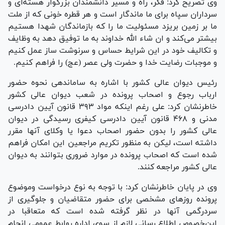
وی تصریح کرد: فکر، راه و مسیر دانشمندان بزرگوار هسته‌ای و
سرداران سپاه برای ما ماندگار است و هر قطره خونی که از ملت
ما بر زمین بریزد مسئولیت ما را که بازماندگان شهدا هستیم
بیشتر می‌کند و ان شاء الله خداوند به ما توفیق دهد به وظایف
و تکالیف خود در این شرایط حساس و سرنوشت ساز عمل کنیم
و موجبات رضایت خدا و حضرت ولی عصر (عج) را فراهم کنیم.
رئیس دیوان عالی کشور با اشاره به ساماندهی نحوه حضور
ارباب رجوع و اصحاب پرونده در شعب دیوان عالی کشور
خاطرنشان کرد: علی رغم اینکه مواد ۳۹۳ قانون آیین دادرسی
مدنی و ۴۶۸ قانون آیین دادرسی کیفری رسیدگی در دیوان
عالی کشور را بدون حضور اصحاب دعوا یا وکلای آنها مقرر
داشته است، لیکن به منظور تکریم مراجعین این امکان فراهم
شده است که اصحاب پرونده در موارد ضروری بتوانند به دیوان
عالی کشور مراجعه کنند.
وی در پایان خاطرنشان کرد: با توجه به نوع درخواست و‌موضوع
پرونده روز‌های مشخصی برای حضور متقاضیان و جلوگیری از
سردرگمی آنها در نظر گرفته شده است که متعاقبا در
این‌خصوص اطلاع رسانی لازم از سوی اداره روابط عمومی انجام