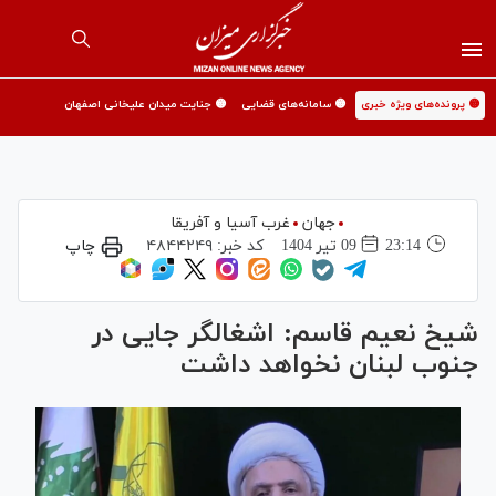
🟡 پرونده‌های ویژه خبری
🟡 سامانه‌های قضایی
🟡 جنایت میدان علیخانی اصفهان
جهان
غرب آسیا و آفریقا
23:14
09 تير 1404
کد خبر:
۴۸۴۴۲۴۹
چاپ
شیخ نعیم قاسم: اشغالگر جایی در
جنوب لبنان نخواهد داشت