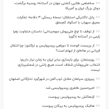
سه‌ضلعی طلایی کشتی جهان در آستانه؛ روسیه برگشت،
دوئل بزرگ ایران و آمریکا
پازل تاکتیکی استقلال؛ نسخه ریسکی ۳ دفاعه/ تفکرات
عمیق سهراب با اسکواد کم‌عمق
از توقف تا اوجِ ملی‌پوش دوومیدانی/ داستان متفاوت زهرا
زارعی در آستانه ناگویا
از بن‌بست الوحده تا دوراهی پرسپولیس و تراکتور/ چرا انتقال
قربانی در هاله‌ای از ابهام است؟
پورسلمان: برای بازسازی سابر ایران به زمان نیاز داریم/
انتخاب ملی‌پوشان شفاف است، هیچ رانتی در شمشیربازی
نیست
پیروزی سپاهان مقابل ذوب‌آهن در شهرآورد تدارکاتی اصفهان
امیرحسین طاهری پرسپولیسی شد
اژدهاکش به پرسپولیس پیوست
هافبک پرسپولیس به پیکان پیوست