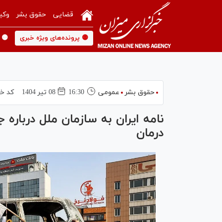
قضایی
حقوق بشر
وکی
🟡 پرونده‌های ویژه خبری
🟡 
حقوق بشر
عمومی
16:30
08 تير 1404
کد خب
نامه ایران به سازمان ملل درباره
درمان