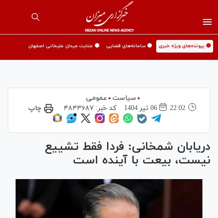
🟡 پرونده‌های ویژه خبری
🟡 سامانه‌های قضایی
🟡 جنایت میدان علیخانی اصفهان
سیاست
عمومی
22:02
06 تير 1404
کد خبر:
۴۸۴۳۶۸۷
چاپ
دریابان شمخانی: فردا فقط تشییع
نیست، بیعت با آینده است