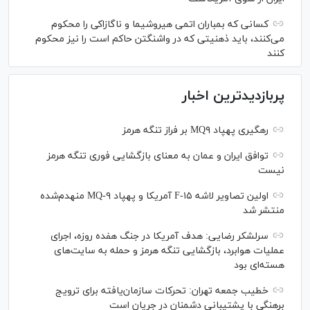
کسانی که بمباران اتمی هیروشیما و ناگازاکی را محکوم
می‌کنند، باید ذهنیتی که در واشنگتن حاکم است را نیز محکوم
کنند
پربازدیدترین اخبار
رهگیری پهپاد MQ۹ بر فراز تنگه هرمز
توافق ایران و عمان به معنای بازگشایی فوری تنگه هرمز
نیست
اولین تصاویر لاشه F-۱۵ آمریکا و پهپاد MQ-۹ منهدم‌شده
منتشر شد
سرلشکر رضایی: هدف آمریکا در جنگ هفده روزه، اجرای
عملیات هوابرد، بازگشایی تنگه هرمز و حمله به سایت‌های
هسته‌ای بود
خطیب جمعه تهران: تحرکات سازمان‌یافته برای ترویج
برهنگی با پشتیبانی دشمنان در جریان است