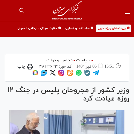
🟡 پرونده‌های ویژه خبری
🟡 سامانه‌های قضایی
🟡 جنایت میدان علیخانی اصفهان
سیاست
مجلس و دولت
13:51
06 تير 1404
کد خبر:
۴۸۴۳۶۲۳
چاپ
وزیر کشور از مجروحان پلیس در جنگ ۱۲
روزه عیادت کرد