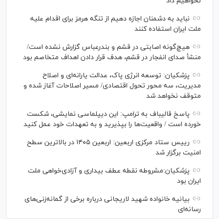
نخواهیم داد
نباید به دشمنان اجازه دهیم از تنگه هرمز برای اقدام علیه
ملت ایران استفاده کنند
هیچ‌گونه اصابتی در قشم و بندرعباس گزارش نشده است/
منشأ صدای انفجار در قشم، هدف قرار دادن اهداف متخاصم بود
پزشکیان: توسعه انرژی پاک، عدالت یارانه‌ای و اصلاح
مدیریت، سه محور تحول اقتصادی/ مسیر اصلاحات آغاز شده و
متوقف نخواهد شد
پاسخ قالیباف به ترامپ: این دیپلماسی نمایشی، شکست
خورده است / واقعیت‌ها را بپذیرید و به تعهدات خود عمل کنید
رییس ستاد مرکزی اربعین: اربعین ۱۴۰۵ در بالاترین سطح
امنیت برگزار شد
پزشکیان:مشروطه نقطه عطف بیداری و آزادی‌خواهی ملت
ایران بود
بیانیه خانواده شهید لاریجانی درباره برخی از گمانه‌زنی‌های
رسانه‌ای