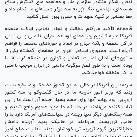
نقض آشکار منشور سازمان ملل و معاهده منع گسترش سلاح
هسته‌ای، تهاجمی ننگ آور به سه مرکز هسته‌ای ما انجام داد و
خط بطلانی بر کلیه تعهدات و حقوق بین الملل کشید.
قاطعانه تأکید می‌کنم دخالت و تجاوز نظامی ایالات متحده
آمریکا علیه کشورم زمینه‌های توسعه بحران، ناامنی و بی ثباتی
در کل منطقه و بلکه جهان در ابعاد و حوزه‌های مختلف را فراهم
آورده است. جمهوری اسلامی ایران در دهه‌های گذشته یکی از
ستون‌های اصلی امنیت، تعادل و توازن در منطقه غرب آسیا
بوده است و به طور قطع هرگونه ناامنی در ایران موجب ناامنی
در کل منطقه خواهد شد.
سردمداران آمریکا در حالی به این تجاوز مضحک و مسخره دست
زدند که وزیر امور خارجه ما در حال گفت‌و‌گو با سه کشور
اروپایی بود بهانه آنها برای حمله بسیار خنده آور است ما را بی
ثبات کننده می‌نامند در حالیکه ما مورد هجوم واقع شدیم و
همه جنگ‌های دیگر دنیا ریشه در سیاست‌های آمریکا دارد ما را
حامی تروریست می‌نامند در حالیکه پدید آورنده داعش
خطرناکترین گروه تروریستی خودشان بودند. فعالیت صلح آمیز
و تحت نظارت آژانس بین المللی ما را خطرناک جلوه می‌دهند،