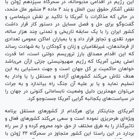
این رژیم در اقدامی مذبوحانه، در سحرگاه سیزدهم ژوئن با
نقض آشکار حقوق بین الملل و بند ۲ ماده ۴ منشور ملل متحد،
در حالی که مذاکرات با آمریکا با تاکید بر نقش دیپلماسی و
گفت‌و‌گو برای حل و فصل مسایل در دستور کار قرار داشت
کشور ایران را با یک سابقه تاریخی و تمدنی چند هزار ساله،
مورد تعّدی و تجاوز قرار داد و با بمباران اماکن عمومی تعدادی
از فرماندهان، غیرنظامیان و زنان و کودکان را به شهادت رساند
که این اقدام مصداق بارز تروریسم دولتی است، اما قدرت
اصلی یعنی آمریکا که رژیم صهیونیستی جزئی ازآن می‌باشد
خواهان حاکمیت بر کل جهان است و جهت دستیابی به این
هدف تلاش می‌کند کشور‌های آزاده و مستقل را یا وادار به
تسلیم نماید و یا بر علیه آن جنگ راه بیاندازد و به جرات
می‌توان مهمترین دلیل وضعیت نابسامانی کنونی در جهان را
در سیاست‌های یکجانبه گرایی آمریکا جست‌و‌جو کرد.
آمریکای جنایتکار برای هرکدام از کشور‌های مستقل برنامه
ویژه‌ای طرحریزی نموده است و سعی می‌کند کشور‌های فعال و
تاثیرگذار را به طرق مختلف از حق خود محروم کرده و از سر راه
بردارد در این راستا این کشور متجاوز در سحرگاه ۲۲ ژوئن با