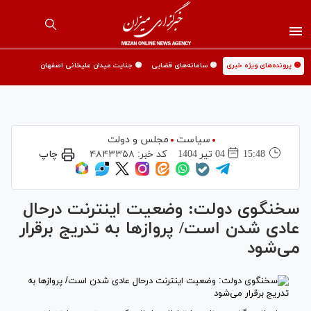
🟡 پرونده‌های ویژه خبری
🟡 سامانه‌های قضایی
🟡 جنایت میدان علیخانی اصفهان
سیاست
مجلس و دولت
15:48
04 تير 1404
کد خبر:
۴۸۴۳۳۵۸
چاپ
سخنگوی دولت: وضعیت اینترنت درحال
عادی شدن است/ پرواز‌ها به تدریج برقرار
می‌شود