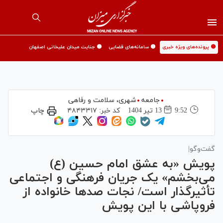
🟡 پرونده‌های ویژه خبری
🟡 سامانه‌های قضایی
🟡 جنایت میدان علیخانی اصفهان
جامعه
شهری،‌ سلامت و رفاهی
9:52
13 تير 1404
کد خبر:
۴۸۴۳۳۱۷
چاپ
گفت‌و‌گو|
پویش «به عشق امام حسین (ع)
می‌بخشم» یک جریان فرهنگی و اجتماعی
تأثیرگذار است/ نجات صد‌ها خانواده از
فروپاشی با این پویش