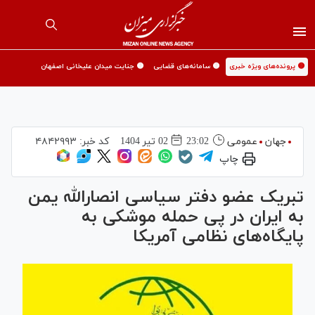
🟡 پرونده‌های ویژه خبری
🟡 سامانه‌های قضایی
🟡 جنایت میدان علیخانی اصفهان
جهان
عمومی
23:02
02 تير 1404
کد خبر:
۴۸۴۲۹۹۳
چاپ
تبریک عضو دفتر سیاسی انصارالله یمن
به ایران در پی حمله موشکی به
پایگاه‌های نظامی آمریکا