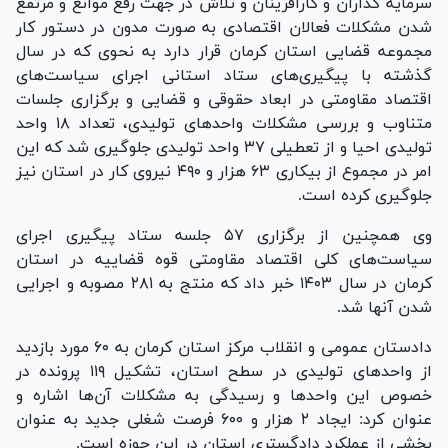
سرمایه گذاران و کارآفرینان و تلاش در جهت رفع موانع و مرتفع
شدن مشکلات فعالان اقتصادی به صورت مدون در دستور کار
مجموعه قضایی استان کرمان قرار دارد به نحوی که در سال
گذشته با پیگیری‌های ستاد استانی اجرای سیاست‌های
اقتصاد مقاومتی در ابعاد حقوقی و قضایی و برگزاری جلسات
متناوب و بررسی مشکلات واحد‌های تولیدی، تعداد ١٨ واحد
تولیدی احیا و از تعطیلی ٣٧ واحد تولیدی جلوگیری شد که این
امر در مجموع از بیکاری ۶٣ هزار و ۴٩٠ نیروی کار در استان نیز
جلوگیری کرده است.
وی همچنین از برگزاری ۵٧ جلسه ستاد پیگیری اجرای
سیاست‌های کلی اقتصاد مقاومتی قوه قضاییه در استان
کرمان در سال ١۴٠٣ خبر داد که منتج به ٢٨١ مصوبه و اجرایی
شدن آنها شد.
دادستان عمومی و انقلاب مرکز استان کرمان به ۶٠ مورد بازدید
از واحد‌های تولیدی در سطح استان، تشکیل ١١٩ پرونده در
خصوص این واحد‌ها و رسیدگی به مشکلات آن‌ها اشاره و
عنوان کرد: ایجاد ٢ هزار و ۶٠٠ فرصت شغلی جدید به عنوان
بخشی از عملکرد دادگستری استان در این حوزه است.