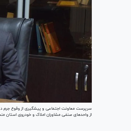
سرپرست معاونت اجتماعی و پیشگیری از وقوع جرم دا
از واحد‌های صنفی مشاوران املاک و خودروی استان منجر به ۸۳ مورد پلمب واحدصنفی ش