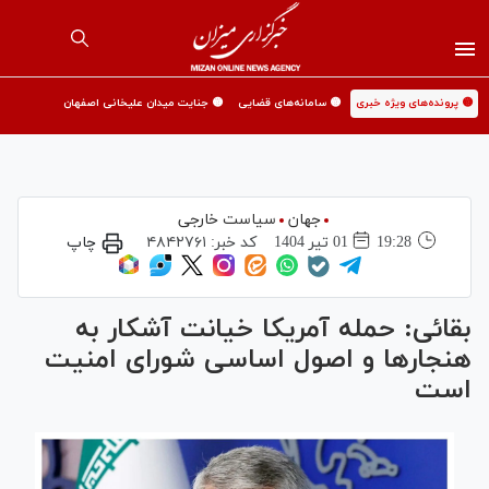
🟡 پرونده‌های ویژه خبری
🟡 سامانه‌های قضایی
🟡 جنایت میدان علیخانی اصفهان
جهان
سیاست خارجی
19:28
01 تير 1404
کد خبر:
۴۸۴۲۷۶۱
چاپ
بقائی: حمله آمریکا خیانت آشکار به
هنجار‌ها و اصول اساسی شورای امنیت
است