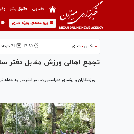
قضایی
حقوق بشر
وکی
🟡 پرونده‌های ویژه خبری
🟡 
عکس
خبری
13:50
31 خرداد 1404
تجمع اهالی ورزش مقابل دفتر سا
ورزشکاران و رؤسای فدراسیون‌ها، در اعتراض به حمله تروریستی رژیم صهیونیستی به کشو