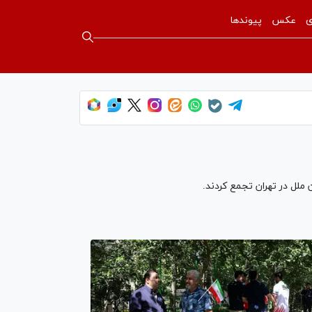
ی
عکس
پیوندها