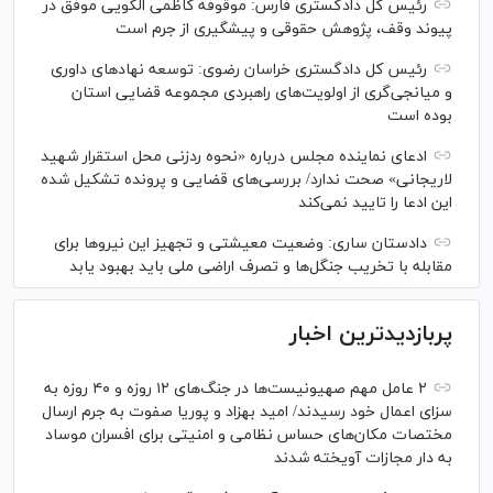
رئیس کل دادگستری فارس: موقوفه کاظمی الگویی موفق در
پیوند وقف، پژوهش حقوقی و پیشگیری از جرم است
رئیس کل دادگستری خراسان رضوی: توسعه نهاد‌های داوری
و میانجی‌گری از اولویت‌های راهبردی مجموعه قضایی استان
بوده است
ادعای نماینده مجلس درباره «نحوه ردزنی محل استقرار شهید
لاریجانی» صحت ندارد/ بررسی‌های قضایی و پرونده تشکیل شده
این ادعا را تایید نمی‌کند
دادستان ساری: وضعیت معیشتی و تجهیز این نیرو‌ها برای
مقابله با تخریب جنگل‌ها و تصرف اراضی ملی باید بهبود یابد
پربازدیدترین اخبار
۲ عامل مهم صهیونیست‌ها در جنگ‌های ۱۲ روزه و ۴۰ روزه به
سزای اعمال خود رسیدند/ امید بهزاد و پوریا صفوت به جرم ارسال
مختصات مکان‌های حساس نظامی و امنیتی برای افسران موساد
به دار مجازات آویخته شدند