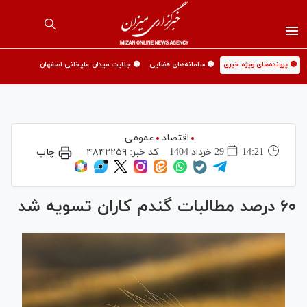
🟡 پرونده‌های ویژه خبری
🟡 سامانه‌های قضایی
🟡 جنایت میدان علیخانی اصفهان
اقتصاد
عمومی
14:21
29 خرداد 1404
کد خبر:
۴۸۴۲۲۵۹
چاپ
۶۰ درصد مطالبات گندم کاران تسویه شد