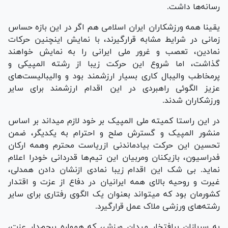
رسانه‌ها داشت.
یقینا همه ورزشکاران ایران اسلامی هم اگر در این بازه حساس
زمانی در شرایط مشابه قرارگیرند، با نمایش اینچنین حرکات
نمادین، تعصب و غرور ملی ایرانی را به نمایش خواهند
گذاشت، اما شروع این حرکت زیبا از رشته المپیکی و
پرمخاطب والیبال کاری بسیار ارزشمند بود و والیبالیست‌های
عزیز الگوئی راهبردی در این اقدام ارزشمند برای سایر
ورزشکاران شدند.
در این راستا کمیته ملی المپیک بر خود لازم میداند بر اساس
منشور المپیک و گسترش صلح و احترام به یکدیگر، ضمن
تحسین این حرکت بیادماندنی ازریاست محترم وهمه ارکان
فدراسیون، بازیکنان ومربیان این تیم‌ها قدردانی خودرا اعلام
نماید. بی شک این اقدام زیبا نمادی ازنشان دادن همدلی،
غیرت و روحیه بالای همه ایرانیان در دفاع از عزت و اقتدار
کشورمان بود که میتواند بعنوان یک الگوی رفتاری برای سایر
رشته‌های ورزشی ملاک عمل قرارگیرد.
به سربازان پرافتخار میدان ورزش، که همواره پرچم‌دار عزت،