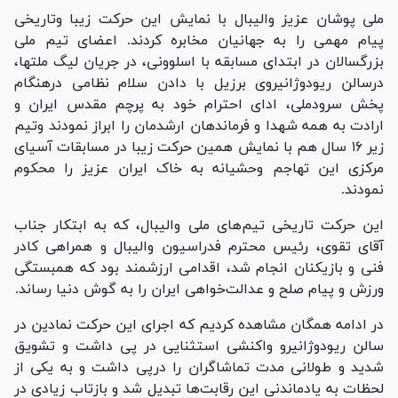
ملی پوشان عزیز والیبال با نمایش این حرکت زیبا وتاریخی
پیام مهمی را به جهانیان مخابره کردند. اعضای تیم ملی
بزرگسالان در ابتدای مسابقه با اسلوونی، در جریان لیگ ملتها،
درسالن ریودوژانیروی برزیل با دادن سلام نظامی درهنگام
پخش سرودملی، ادای احترام خود به پرچم مقدس ایران و
ارادت به همه شهدا و فرماندهان ارشدمان را ابراز نمودند وتیم
زیر ۱۶ سال هم با نمایش همین حرکت زیبا در مسابقات آسیای
مرکزی این تهاجم وحشیانه به خاک ایران عزیز را محکوم
نمودند.
این حرکت تاریخی تیم‌های ملی والیبال، که به ابتکار جناب
آقای تقوی، رئیس محترم فدراسیون والیبال و همراهی کادر
فنی و بازیکنان انجام شد، اقدامی ارزشمند بود که همبستگی
ورزش و پیام صلح و عدالت‌خواهی ایران را به گوش دنیا رساند.
در ادامه همگان مشاهده کردیم که اجرای این حرکت نمادین در
سالن ریودوژانیرو واکنشی استثنایی در پی داشت و تشویق
شدید و طولانی مدت تماشاگران را درپی داشت و به یکی از
لحظات به یادماندنی این رقابت‌ها تبدیل شد و بازتاب زیادی در