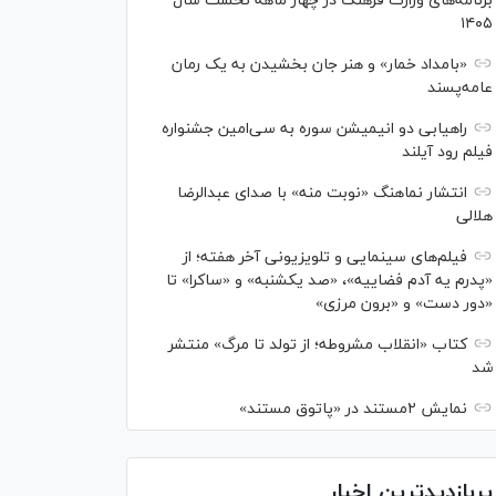
برنامه‌های وزارت فرهنگ در چهار ماهه نخست سال
۱۴۰۵
«بامداد خمار» و هنر جان بخشیدن به یک رمان
عامه‌پسند
راهیابی دو انیمیشن سوره به سی‌امین جشنواره
فیلم رود آیلند
انتشار نماهنگ «نوبت منه» با صدای عبدالرضا
هلالی
فیلم‌های سینمایی و تلویزیونی آخر هفته؛ از
«پدرم یه آدم فضاییه»، «صد یکشنبه» و «ساکرا» تا
«دور دست» و «برون مرزی»
کتاب «انقلاب مشروطه؛ از تولد تا مرگ» منتشر
شد
نمایش ۲مستند در «پاتوق مستند»
پربازدیدترین اخبار