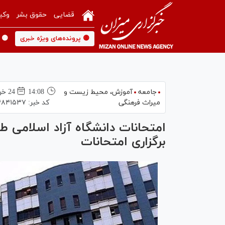
قضایی
حقوق بشر
وکی
🟡 پرونده‌های ویژه خبری
🟡 
جامعه
آموزش،‌ محیط زیست و
14:08
24 خرداد 1404
میراث فرهنگی
کد خبر:
۴۸۴۱۵۳۷
امتحانات دانشگاه آزاد اسلامی طب
برگزاری امتحانات