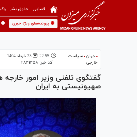
قضایی
حقوق بشر
وکی
🟡 پرونده‌های ویژه خبری
🟡 
جهان
سیاست
22:55
23 خرداد 1404
خارجی
کد خبر:
۴۸۴۱۴۵۸
گفتگوی تلفنی وزیر امور خارجه هن
صهیونیستی به ایران