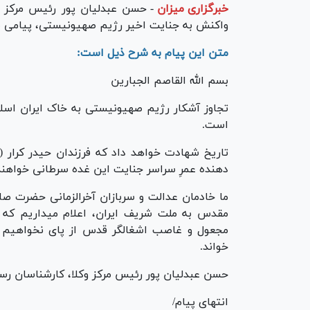
خبرگزاری میزان
-
حسن عبدلیان پور رئیس مرکز وک
واکنش به جنایت اخیر رژیم صهیونیستی، پیامی صا
متن این پیام به شرح ذیل است:
بسم الله القاصم الجبارین
تجاوز آشکار رژیم صهیونیستی به خاک ایران اسلا
است.
تاریخ شهادت خواهد داد که فرزندان حیدر کرار (ع
دهنده عمرِ سراسر جنایت این غده سرطانی خواهند 
ما خادمان عدالت و سربازان آخرالزمانی حضرت ص
مقدس به ملت شریف ایران، اعلام میداریم که ت
مجعول و غاصب اشغالگر قدس از پای نخواهیم 
خواند.
حسن عبدلیان پور رئیس مرکز وکلا، کارشناسان رسم
انتهای پیام/