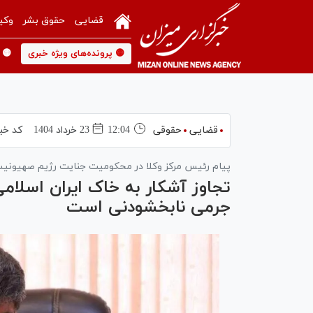
قضایی
حقوق بشر
وکی
🟡 پرونده‌های ویژه خبری
🟡 
قضایی
حقوقی
12:04
23 خرداد 1404
کد خب
پیام رئیس مرکز وکلا در محکومیت جنایت رژیم صهیونی
تجاوز آشکار به خاک ایران اسلامی
جرمی نابخشودنی است