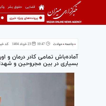
قضایی
حقوق بشر
وکی
🟡 پرونده‌های ویژه خبری
🟡 
جامعه
حوادث
10:47
23 خرداد 1404
کد خبر
آماده‌باش تمامی کادر درمان و او
بسیاری در بین مجروحین و شهدا 