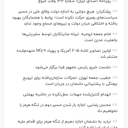
روزنامه «صدای ایران» شماره ۴۱۲| وقتِ خروج
پزشکیان: هیچ دولتی به اندازه دولت وفاق ملی در مسیر
سیاست‌های رهبری حرکت نکرده است/ روابط با همسایگان بهبود
یافته و اختلافی میان دولت و نیروهای مسلح وجود ندارد
امام جمعه ارومیه: تبرئه جنایتکاران توسط سلبریتی‌ها
جاهلیت مدرن است
اولین تصاویر لاشه F-۱۵ آمریکا و پهپاد MQ-۹ منهدم‌شده
منتشر شد
نشست خبری رئیس‌ جمهور فردا برگزار می‌شود
خطیب جمعه تهران: تحرکات سازمان‌یافته برای ترویج
برهنگی با پشتیبانی دشمنان در جریان است
انهدام کنترل‌شده مهمات عمل‌نکرده در حاشیه بهمئی
محسن رضایی: اجازه باز شدن مسیر دوم در تنگه هرمز را
نخواهیم داد
نباید به دشمنان اجازه دهیم از تنگه هرمز برای اقدام علیه
ملت ایران استفاده کنند