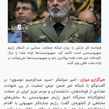
فرمانده کل ارتش با بیان اینکه مجازات سختی در انتظار رژیم
صهیونیستی است تاکید کرد: صهیونیست‌ها اراده ملت را درک
نکرده‌اند؛ این ملت اراده پولادین دارد و صهیونیست‌ها نمی‌توانند در
اراده ملت خللی وارد کنند.
خبرگزاری میزان
-
امیر سرلشکر «سید عبدالرحیم موسوی» در
گفت‌و‌گو با شبکه خبر ضمن عرض تسلیت در پی شهادت
تعدادی از فرماندهان، دانشمندان و مردم عزیز ایران در حملات
تجاوزکارانه سحرگاه امروز رژیم صهیونیستی به بخش‌های
مختلفی از کشورمان گفت: رژیم جنایتکار صهیونی با اقدام
تجاوزکارانه، بخش‌هایی از مناطق غیرنظامی، نظامی و مسکونی