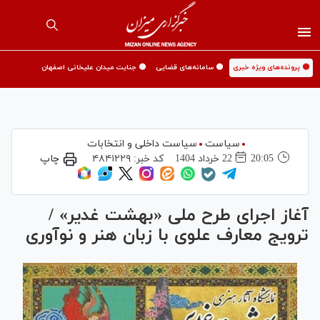
🟡 پرونده‌های ویژه خبری
🟡 سامانه‌های قضایی
🟡 جنایت میدان علیخانی اصفهان
سیاست
سیاست داخلی و انتخابات
20:05
22 خرداد 1404
کد خبر:
۴۸۴۱۲۲۹
چاپ
آغاز اجرای طرح ملی «بهشت غدیر» /
ترویج معارف علوی با زبان هنر و نوآوری