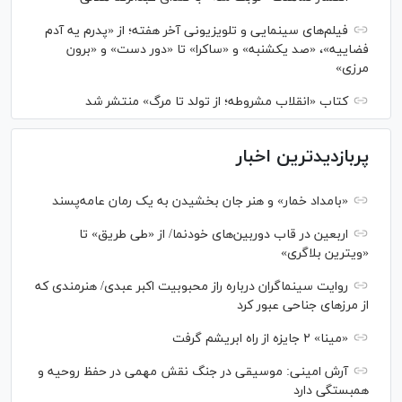
فیلم‌های سینمایی و تلویزیونی آخر هفته؛ از «پدرم یه آدم
فضاییه»، «صد یکشنبه» و «ساکرا» تا «دور دست» و «برون
مرزی»
کتاب «انقلاب مشروطه؛ از تولد تا مرگ» منتشر شد
پربازدیدترین اخبار
«بامداد خمار» و هنر جان بخشیدن به یک رمان عامه‌پسند
اربعین در قاب دوربین‌های خودنما/ از «طی طریق» تا
«ویترین بلاگری»
روایت سینماگران درباره راز محبوبیت اکبر عبدی/ هنرمندی که
از مرزهای جناحی عبور کرد
«مینا» ۲ جایزه از راه ابریشم گرفت
آرش امینی: موسیقی در جنگ نقش مهمی در حفظ روحیه و
همبستگی دارد