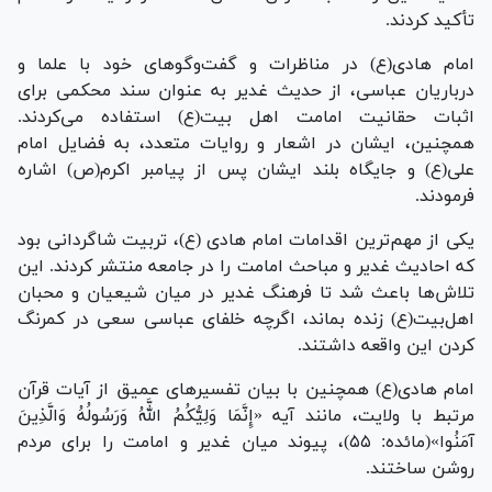
تأکید کردند.
امام هادی(ع) در مناظرات و گفت‌وگوهای خود با علما و
درباریان عباسی، از حدیث غدیر به عنوان سند محکمی برای
اثبات حقانیت امامت اهل بیت(ع) استفاده می‌کردند.
همچنین، ایشان در اشعار و روایات متعدد، به فضایل امام
علی(ع) و جایگاه بلند ایشان پس از پیامبر اکرم(ص) اشاره
فرمودند.
یکی از مهم‌ترین اقدامات امام هادی (ع)، تربیت شاگردانی بود
که احادیث غدیر و مباحث امامت را در جامعه منتشر کردند. این
تلاش‌ها باعث شد تا فرهنگ غدیر در میان شیعیان و محبان
اهل‌بیت(ع) زنده بماند، اگرچه خلفای عباسی سعی در کمرنگ
کردن این واقعه داشتند.
امام هادی(ع) همچنین با بیان تفسیرهای عمیق از آیات قرآن
مرتبط با ولایت، مانند آیه «إِنَّمَا وَلِیُّکُمُ اللَّهُ وَرَسُولُهُ وَالَّذِینَ
آمَنُوا»(مائده: ۵۵)، پیوند میان غدیر و امامت را برای مردم
روشن ساختند.