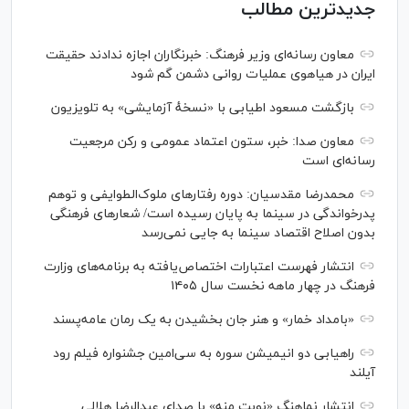
جدیدترین مطالب
معاون رسانه‌ای وزیر فرهنگ: خبرنگاران اجازه ندادند حقیقت
ایران در هیاهوی عملیات روانی دشمن گم شود
بازگشت مسعود اطیابی با «نسخهٔ آزمایشی» به تلویزیون
معاون صدا: خبر، ستون اعتماد عمومی و رکن مرجعیت
رسانه‌ای است
محمدرضا مقدسیان: دوره رفتارهای ملوک‌الطوایفی و توهم
پدرخواندگی در سینما به پایان رسیده است/ شعارهای فرهنگی
بدون اصلاح اقتصاد سینما به جایی نمی‌رسد
انتشار فهرست اعتبارات اختصاص‌یافته به برنامه‌های وزارت
فرهنگ در چهار ماهه نخست سال ۱۴۰۵
«بامداد خمار» و هنر جان بخشیدن به یک رمان عامه‌پسند
راهیابی دو انیمیشن سوره به سی‌امین جشنواره فیلم رود
آیلند
انتشار نماهنگ «نوبت منه» با صدای عبدالرضا هلالی