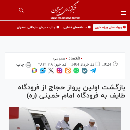
🟡 پرونده‌های ویژه خبری
🟡 سامانه‌های قضایی
🟡 جنایت میدان علیخانی اصفهان
اقتصاد
عمومی
10:24
22 خرداد 1404
کد خبر:
۴۸۴۱۱۳۸
چاپ
بازگشت اولین پرواز حجاج از فرودگاه
طایف به فرودگاه امام خمینی (ره)