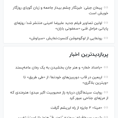
پیمان جبلی: خبرنگار چشم بیدار جامعه و زبان گویای روزگار
خویش است
اولین تصاویر فیلم جدید علیرضا امینی منتشر شد/ روز‌های
پایانی مراحل فنی «سمفونی باران»
رونمایی از لوگوموشن کنسرت‌نمایش «سیاوش»
پربازدیدترین اخبار
«بامداد خمار» و هنر جان بخشیدن به یک رمان عامه‌پسند
اربعین در قاب دوربین‌های خودنما/ از «طی طریق» تا
«ویترین بلاگری»
روایت سینماگران درباره راز محبوبیت اکبر عبدی/ هنرمندی که
از مرزهای جناحی عبور کرد
«مینا» ۲ جایزه از راه ابریشم گرفت
رئیس سیمافیلم: پرونده "نون. خ" هنوز باز است/ تغییر